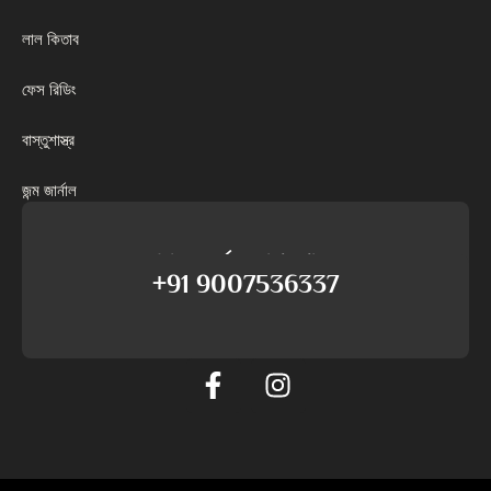
লাল কিতাব
ফেস রিডিং
বাস্তুশাস্ত্র
জন্ম জার্নাল
আমাদের সমর্থনের সাথে কথা বলুন
+91 9007536337