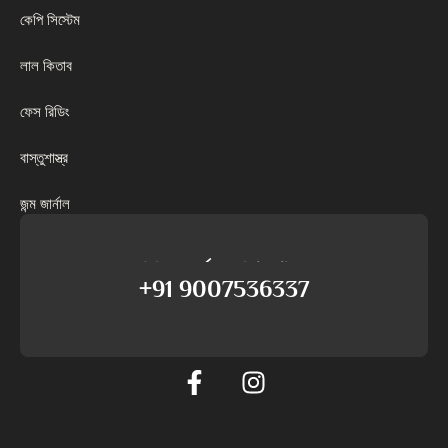
কেপি সিস্টেম
লাল কিতাব
ফেস রিডিং
বাস্তুশাস্ত্র
জন্ম জার্নাল
আমাদের সমর্থনের সাথে কথা বলুন
+91 9007536337