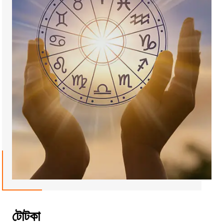
টোটকা