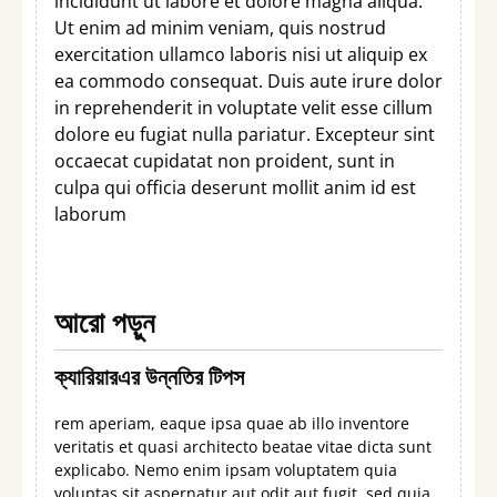
incididunt ut labore et dolore magna aliqua.
Ut enim ad minim veniam, quis nostrud
exercitation ullamco laboris nisi ut aliquip ex
ea commodo consequat. Duis aute irure dolor
in reprehenderit in voluptate velit esse cillum
dolore eu fugiat nulla pariatur. Excepteur sint
occaecat cupidatat non proident, sunt in
culpa qui officia deserunt mollit anim id est
laborum
আরো পড়ুন
ক্যারিয়ারএর উন্নতির টিপস
rem aperiam, eaque ipsa quae ab illo inventore
veritatis et quasi architecto beatae vitae dicta sunt
explicabo. Nemo enim ipsam voluptatem quia
voluptas sit aspernatur aut odit aut fugit, sed quia