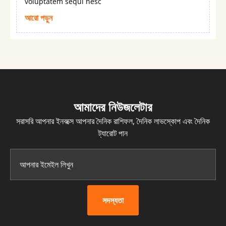
voluptatem sequi nesc
আরো পড়ুন
আমাদের নিউজলেটার
সরাসরি আপনার ইনবক্সে আপনার দৈনিক রাশিফল, দৈনিক লাভস্কোপ এবং দৈনিক
ট্যারোট পান
সদস্যতা