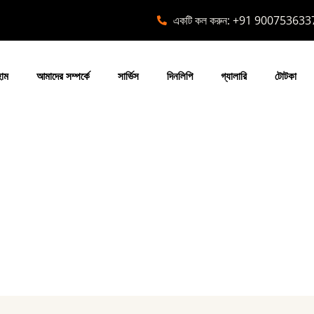
একটি কল করুন: +91 900753633
োম
আমাদের সম্পর্কে
সার্ভিস
দিনলিপি
গ্যালারি
টোটকা
 6 ডিসেম্বর থেকে 12 ডিসেম