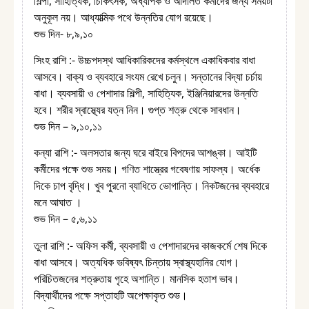
শিল্পী, সাহিত্যিক, চিকিৎসক, অধ্যাপক ও আদালত কর্মীদের জন্য সময়টা
অনুকূল নয়। আধ্যাত্মিক পথে উন্নতির যোগ রয়েছে।
শুভ দিন- ৮,৯,১০
সিংহ রাশি :- উচ্চপদস্থ আধিকারিকদের কর্মস্থলে একাধিকবার বাধা
আসবে। বাক্য ও ব্যবহারে সংযম রেখে চলুন। সন্তানের বিদ্যা চর্চায়
বাধা। ব্যবসায়ী ও পেশাদার শিল্পী, সাহিত্যিক, ইঞ্জিনিয়ারদের উন্নতি
হবে। শরীর স্বাস্থ্যের যত্ন নিন। গুপ্ত শত্রু থেকে সাবধান।
শুভ দিন – ৯,১০,১১
কন্যা রাশি :- অলসতার জন্য ঘরে বাইরে বিপদের আশঙ্কা। আইটি
কর্মীদের পক্ষে শুভ সময়। গণিত শাস্ত্রের গবেষণায় সাফল্য। অর্ধেক
দিকে চাপ বৃদ্ধি। খুব পুরনো ব্যাধিতে ভোগান্তি। নিকটজনের ব্যবহারে
মনে আঘাত ‌।
শুভ দিন – ৫,৬,১১
তুলা রাশি :- অফিস কর্মী, ব্যবসায়ী ও পেশাদারদের কাজকর্মে শেষ দিকে
বাধা আসবে। অত্যধিক ভবিষ্যৎ চিন্তায় স্বাস্থ্যহানির যোগ।
পরিচিতজনের শত্রুতায় গৃহে অশান্তি। মানসিক হতাশ ভাব।
বিদ্যার্থীদের পক্ষে সপ্তাহটি অপেক্ষাকৃত শুভ।