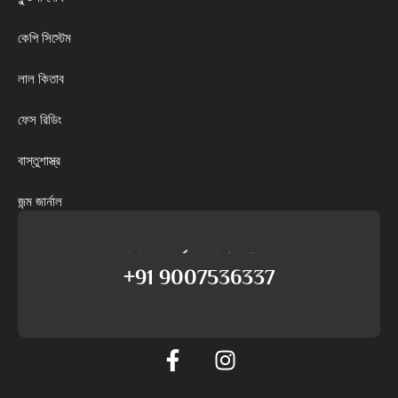
কেপি সিস্টেম
লাল কিতাব
ফেস রিডিং
বাস্তুশাস্ত্র
জন্ম জার্নাল
আমাদের সমর্থনের সাথে কথা বলুন
+91 9007536337