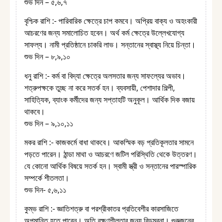
শুভ দিন – ৫,৬,৭
বৃশ্চিক রাশি :- পারিবারিক ক্ষেত্রে চাপ কমবে। অপ্রিয় বাক্য ও অহংকারী
আচরণের জন্য সমালোচিত হবেন। অর্থ কর্ম ক্ষেত্রে উল্লেখযোগ্য
সাফল্য। নামী প্রতিষ্ঠানে চাকরি লাভ। সন্তানের স্বাস্থ্য নিয়ে চিন্তা।
শুভ দিন – ৮,৯,১০
ধনু রাশি :- কর্ম বা বিদ্যা ক্ষেত্রে অলসতার জন্য সাফল্যের অভাব।
শত্রুপক্ষকে তুচ্ছ না করে সতর্ক হন। ব্যবসায়ী, পেশাদার শিল্পী,
সাহিত্যিক, ব্যাংক কর্মীদের জন্য সপ্তাহটি অনুকূল। আর্থিক দিক বজায়
থাকবে।
শুভ দিন – ৯,১০,১১
মকর রাশি :- কাজকর্মে বাধা থাকবে। আকস্মিক বড় প্রতিকূলতার সামনে
পড়তে পারেন। ঠান্ডা মাথা ও আচরণে জটিল পরিস্থিতি থেকে উত্তরণ।
যে কোনো আর্থিক বিষয়ে সতর্ক হন। স্বামী স্ত্রী ও সন্তানের পারস্পারিক
সম্পর্কে শীতলতা।
শুভ দিন- ৫,৬,১১
কুম্ভ রাশি :- জ্ঞাতিশত্রু বা পরশ্রীকাতর প্রতিবেশীর কারসাজিতে
অপমানিত হতে পারেন। অতি রক্ষণশীলতার জন্য বিড়ম্বনা। গুরুজনের