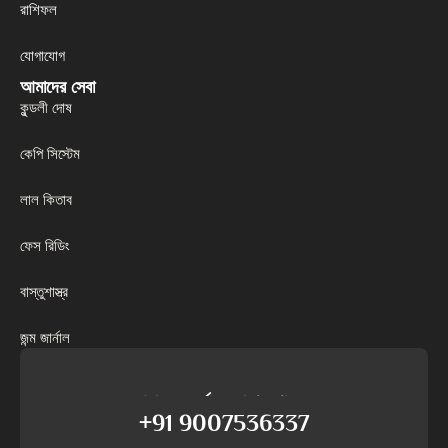
রাশিফল
যোগাযোগ
আমাদের সেবা
কুন্ডলী দোষ
কেপি সিস্টেম
লাল কিতাব
ফেস রিডিং
বাস্তুশাস্ত্র
জন্ম জার্নাল
আমাদের সমর্থনের সাথে কথা বলুন
+91 9007536337