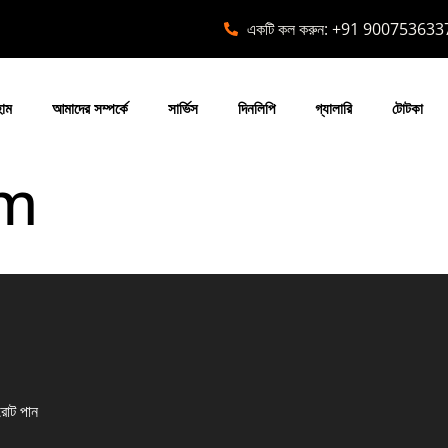
একটি কল করুন: +91 900753633
োম
আমাদের সম্পর্কে
সার্ভিস
দিনলিপি
গ্যালারি
টোটকা
rm
রোট পান