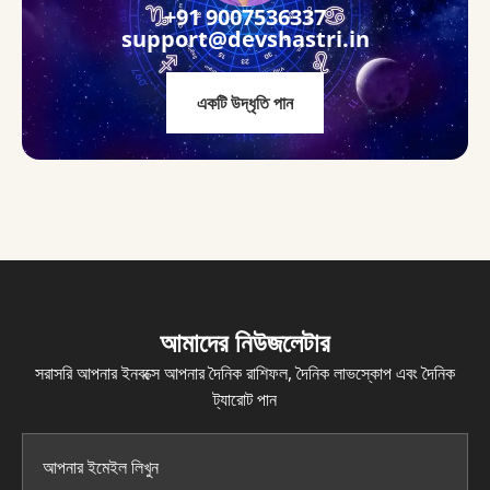
+91 9007536337
support@devshastri.in
একটি উদ্ধৃতি পান
আমাদের নিউজলেটার
সরাসরি আপনার ইনবক্সে আপনার দৈনিক রাশিফল, দৈনিক লাভস্কোপ এবং দৈনিক
ট্যারোট পান